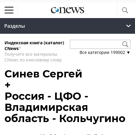
Разделы
Индексная книга (каталог)
CNews
*
Все категории
199002
▼
Получите все материалы
CNews по ключевому слову
Синев Сергей
+
Россия - ЦФО -
Владимирская
область - Кольчугино