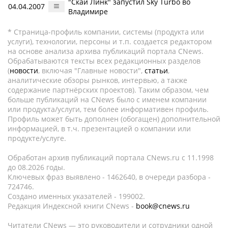
"Скай Линк" запустил Sky Turbo во
04.04.2007
Владимире
* Страница-профиль компании, системы (продукта или
услуги), технологии, персоны и т.п. создается редактором
на основе анализа архива публикаций портала CNews.
Обрабатываются тексты всех редакционных разделов
(
новости
, включая "Главные новости",
статьи
,
аналитические обзоры рынков, интервью, а также
содержание партнёрских проектов). Таким образом, чем
больше публикаций на CNews было с именем компании
или продукта/услуги, тем более информативен профиль.
Профиль может быть дополнен (обогащен) дополнительной
информацией, в т.ч. презентацией о компании или
продукте/услуге.
Обработан архив публикаций портала CNews.ru c 11.1998
до 08.2026 годы.
Ключевых фраз выявлено - 1462640, в очереди разбора -
724746.
Создано именных указателей - 199002.
Редакция Индексной книги CNews -
book@cnews.ru
Читатели CNews — это руководители и сотрудники одной