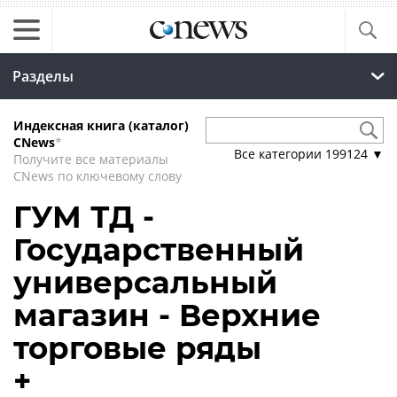
Разделы
Индексная книга (каталог)
CNews
*
Все категории
199124
▼
Получите все материалы
CNews по ключевому слову
ГУМ ТД -
Государственный
универсальный
магазин - Верхние
торговые ряды
+