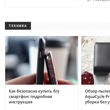
ТЕХНИКА
Как безопасно купить б/у
Обзор пылес
смартфон: подробная
AquaCycle Pr
инструкция
уборка без 