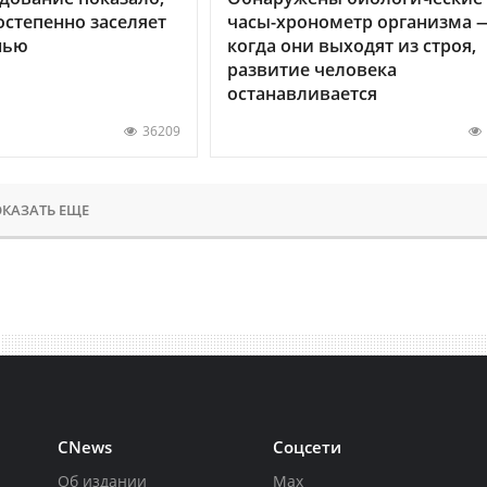
остепенно заселяет
часы-хронометр организма 
нью
когда они выходят из строя,
развитие человека
останавливается
36209
КАЗАТЬ ЕЩЕ
CNews
Соцсети
Об издании
Max