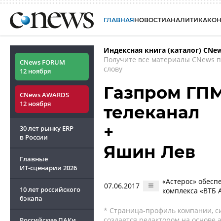
ГЛАВНАЯ
НОВОСТИ
АНАЛИТИКА
КО
Индексная книга (каталог) CNe
Получите все материалы CNews 
CNews FORUM
слову
12 ноября
Газпром ГПМ
CNews AWARDS
12 ноября
телеканал
+
30 лет рынку ERP
в России
Яшин Лев
Главные
ИТ-сценарии
2026
«Астерос» обесп
07.06.2017
10 лет российского
комплекса «ВТБ 
бэкапа
* Страница-профиль компании, сис
создается редактором на основе
Российские ПАКи