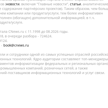
ов (
новости
, включая "Главные новости",
статьи
, аналитически
е содержание партнёрских проектов). Таким образом, чем боль
нем компании или продукта/услуги, тем более информативен
полнен (обогащен) дополнительной информацией, в т.ч.
дукте/услуге.
ала CNews.ru c 11.1998 до 08.2026 годы.
8, в очереди разбора - 724624.
9124.
 -
book@cnews.ru
ели и сотрудники одной из самых успешных отраслей российск
онных технологий. Ядро аудитории составляют топ-менеджеры
таментов информатизации федеральных и региональных орган
 промышленных компаний, розничных сетей, а также
аний-поставщиков информационных технологий и услуг связи.