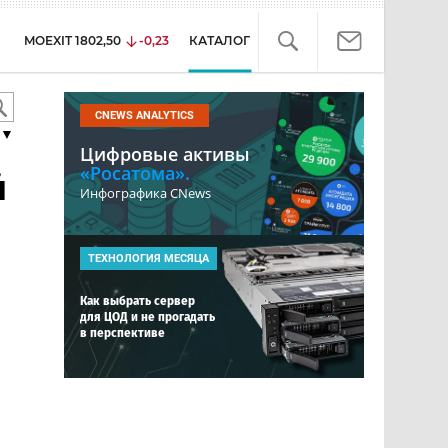
MOEXIT
1802,50
-0,23
КАТАЛОГ
CNEWS ANALYTICS
▼
Цифровые активы
«Росатома».
й
Инфографика CNews
ТЕХНОЛОГИЯ МЕСЯЦА
Как выбрать сервер
для ЦОД и не прогадать
в перспективе