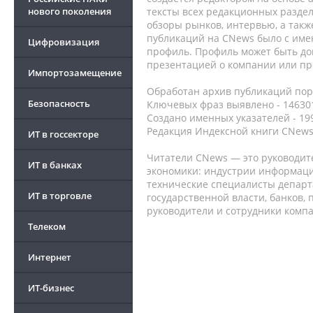
нового поколения
тексты всех редакционных раздел
обзоры рынков, интервью, а такж
публикаций на CNews было с име
Цифровизация
профиль. Профиль может быть до
презентацией о компании или про
Импортозамещение
Обработан архив публикаций порт
Безопасность
Ключевых фраз выявлено - 146301
Создано именных указателей - 19
Редакция Индексной книги CNews
ИТ в госсекторе
Читатели CNews — это руководит
ИТ в банках
экономики: индустрии информаци
технические специалисты депар
ИТ в торговле
государственной власти, банков,
руководители и сотрудники комп
Телеком
Интернет
ИТ-бизнес