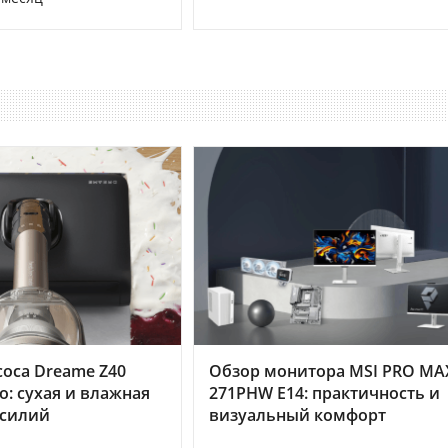
оса Dreame Z40
Обзор монитора MSI PRO MA
o: сухая и влажная
271PHW E14: практичность и
усилий
визуальный комфорт