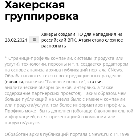
Хакерская
группировка
Хакеры создали ПО для нападения на
28.02.2024
российский ВПК. Атаки стало сложнее
распознать
* Страница-профиль компании, системы (продукта или
услуги), технологии, персоны и т.п. создается редактором
на основе анализа архива публикаций портала CNews.
Обрабатываются тексты всех редакционных разделов
(
новости
, включая "Главные новости",
статьи
,
аналитические обзоры рынков, интервью, а также
содержание партнёрских проектов). Таким образом, чем
больше публикаций на CNews было с именем компании
или продукта/услуги, тем более информативен профиль.
Профиль может быть дополнен (обогащен) дополнительной
информацией, в т.ч. презентацией о компании или
продукте/услуге.
Обработан архив публикаций портала CNews.ru c 11.1998