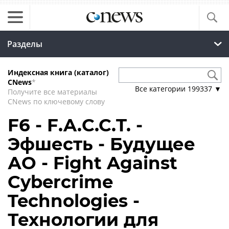
Разделы
Индексная книга (каталог)
CNews
*
Все категории
199337
▼
Получите все материалы
CNews по ключевому слову
F6 - F.A.С.С.T. -
Эфшесть - Будущее
АО - Fight Against
Cybercrime
Technologies -
Технологии для