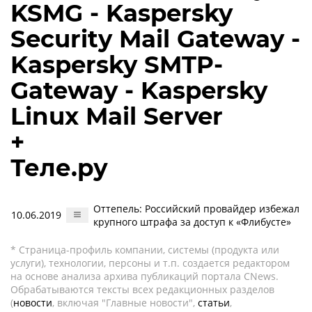
KSMG - Kaspersky
Security Mail Gateway -
Kaspersky SMTP-
Gateway - Kaspersky
Linux Mail Server
+
Теле.ру
Оттепель: Российский провайдер избежал
10.06.2019
крупного штрафа за доступ к «Флибусте»
* Страница-профиль компании, системы (продукта или
услуги), технологии, персоны и т.п. создается редактором
на основе анализа архива публикаций портала CNews.
Обрабатываются тексты всех редакционных разделов
(
новости
, включая "Главные новости",
статьи
,