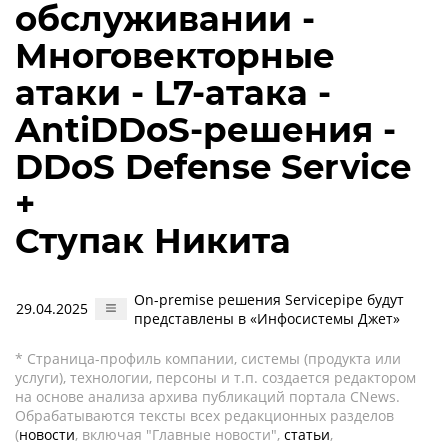
обслуживании -
Многовекторные
атаки - L7-атака -
AntiDDoS-решения -
DDoS Defense Service
+
Ступак Никита
Оn-premise решения Servicepipe будут
29.04.2025
представлены в «Инфосистемы Джет»
* Страница-профиль компании, системы (продукта или
услуги), технологии, персоны и т.п. создается редактором
на основе анализа архива публикаций портала CNews.
Обрабатываются тексты всех редакционных разделов
(
новости
, включая "Главные новости",
статьи
,