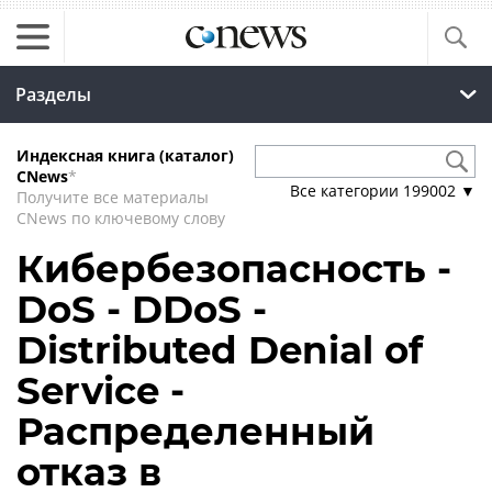
Разделы
Индексная книга (каталог)
CNews
*
Все категории
199002
▼
Получите все материалы
CNews по ключевому слову
Кибербезопасность -
DoS - DDoS -
Distributed Denial of
Service -
Распределенный
отказ в