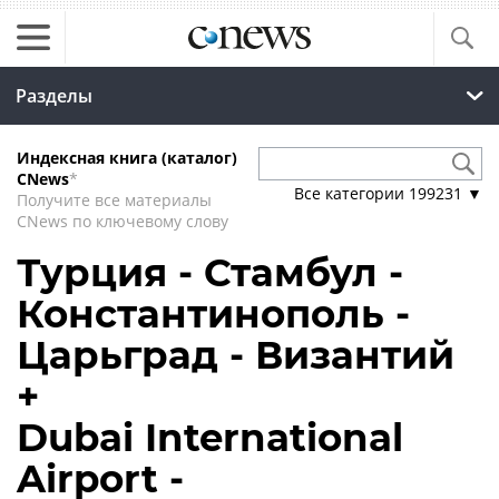
Разделы
Индексная книга (каталог)
CNews
*
Все категории
199231
▼
Получите все материалы
CNews по ключевому слову
Турция - Стамбул -
Константинополь -
Царьград - Византий
+
Dubai International
Airport -