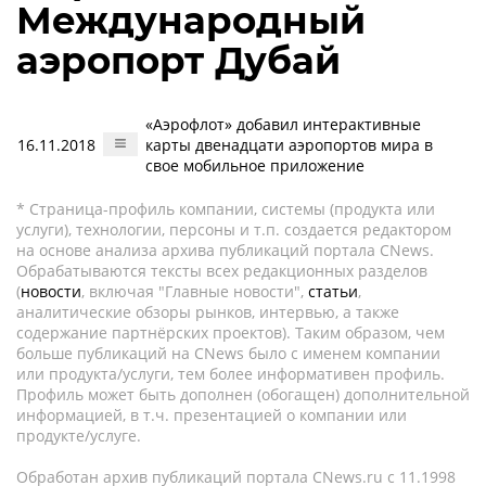
Международный
аэропорт Дубай
«Аэрофлот» добавил интерактивные
16.11.2018
карты двенадцати аэропортов мира в
свое мобильное приложение
* Страница-профиль компании, системы (продукта или
услуги), технологии, персоны и т.п. создается редактором
на основе анализа архива публикаций портала CNews.
Обрабатываются тексты всех редакционных разделов
(
новости
, включая "Главные новости",
статьи
,
аналитические обзоры рынков, интервью, а также
содержание партнёрских проектов). Таким образом, чем
больше публикаций на CNews было с именем компании
или продукта/услуги, тем более информативен профиль.
Профиль может быть дополнен (обогащен) дополнительной
информацией, в т.ч. презентацией о компании или
продукте/услуге.
Обработан архив публикаций портала CNews.ru c 11.1998