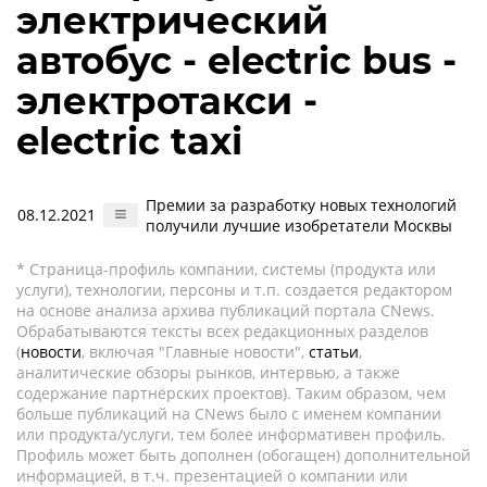
электрический
автобус - electric bus -
электротакси -
electric taxi
Премии за разработку новых технологий
08.12.2021
получили лучшие изобретатели Москвы
* Страница-профиль компании, системы (продукта или
услуги), технологии, персоны и т.п. создается редактором
на основе анализа архива публикаций портала CNews.
Обрабатываются тексты всех редакционных разделов
(
новости
, включая "Главные новости",
статьи
,
аналитические обзоры рынков, интервью, а также
содержание партнёрских проектов). Таким образом, чем
больше публикаций на CNews было с именем компании
или продукта/услуги, тем более информативен профиль.
Профиль может быть дополнен (обогащен) дополнительной
информацией, в т.ч. презентацией о компании или