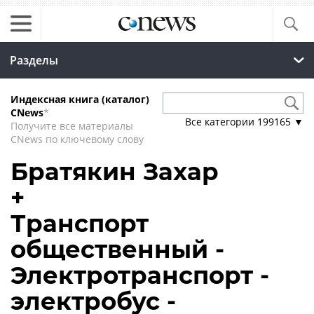
Разделы
Индексная книга (каталог)
CNews
*
Все категории
199165
▼
Получите все материалы
CNews по ключевому слову
Братякин Захар
+
Транспорт
общественный -
Электротранспорт -
электробус -