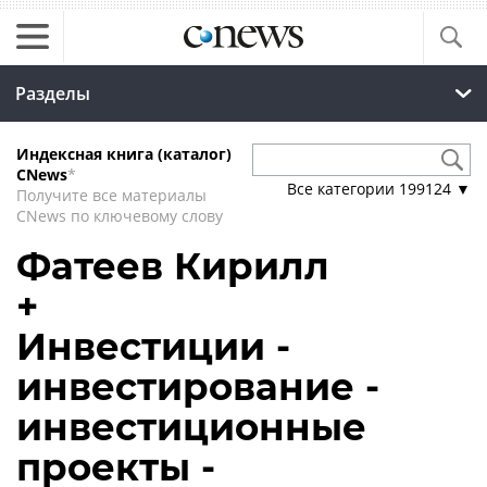
Разделы
Индексная книга (каталог)
CNews
*
Все категории
199124
▼
Получите все материалы
CNews по ключевому слову
Фатеев Кирилл
+
Инвестиции -
инвестирование -
инвестиционные
проекты -