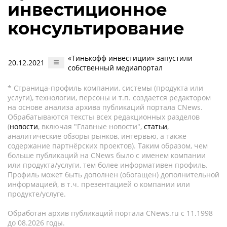
инвестиционное
консультирование
«Тинькофф инвестиции» запустили
20.12.2021
собственный медиапортал
* Страница-профиль компании, системы (продукта или
услуги), технологии, персоны и т.п. создается редактором
на основе анализа архива публикаций портала CNews.
Обрабатываются тексты всех редакционных разделов
(
новости
, включая "Главные новости",
статьи
,
аналитические обзоры рынков, интервью, а также
содержание партнёрских проектов). Таким образом, чем
больше публикаций на CNews было с именем компании
или продукта/услуги, тем более информативен профиль.
Профиль может быть дополнен (обогащен) дополнительной
информацией, в т.ч. презентацией о компании или
продукте/услуге.
Обработан архив публикаций портала CNews.ru c 11.1998
до 08.2026 годы.