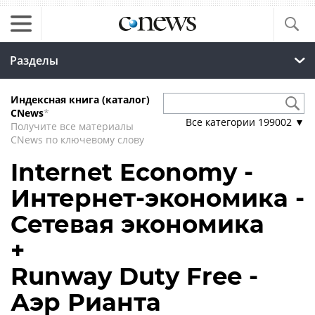
Разделы
Индексная книга (каталог)
CNews
*
Все категории
199002
▼
Получите все материалы
CNews по ключевому слову
Internet Economy -
Интернет-экономика -
Сетевая экономика
+
Runway Duty Free -
Аэр Рианта