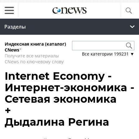
Разделы
Индексная книга (каталог)
CNews
*
Все категории
199231
▼
Получите все материалы
CNews по ключевому слову
Internet Economy -
Интернет-экономика -
Сетевая экономика
+
Дыдалина Регина