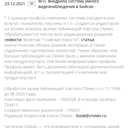
МТС внедрила систему умного
23.12.2021
видеонаблюдения в Бийске
* Страница-профиль компании, системы (продукта или
услуги), технологии, персоны и т.п. создается редактором
на основе анализа архива публикаций портала CNews.
Обрабатываются тексты всех редакционных разделов
(
новости
, включая "Главные новости",
статьи
,
аналитические обзоры рынков, интервью, а также
содержание партнёрских проектов). Таким образом, чем
больше публикаций на CNews было с именем компании
или продукта/услуги, тем более информативен профиль.
Профиль может быть дополнен (обогащен) дополнительной
информацией, в т.ч. презентацией о компании или
продукте/услуге.
Обработан архив публикаций портала CNews.ru c 11.1998
до 08.2026 годы.
Ключевых фраз выявлено - 1463328, в очереди разбора -
724413.
Создано именных указателей - 199231.
Редакция Индексной книги CNews -
book@cnews.ru
Читатели CNews — это руководители и сотрудники одной