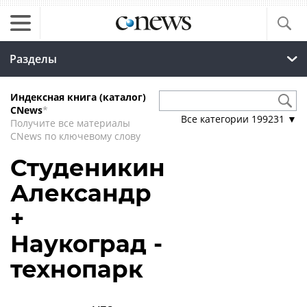
Разделы
Индексная книга (каталог)
CNews
*
Все категории
199231
▼
Получите все материалы
CNews по ключевому слову
Студеникин
Александр
+
Наукоград -
технопарк