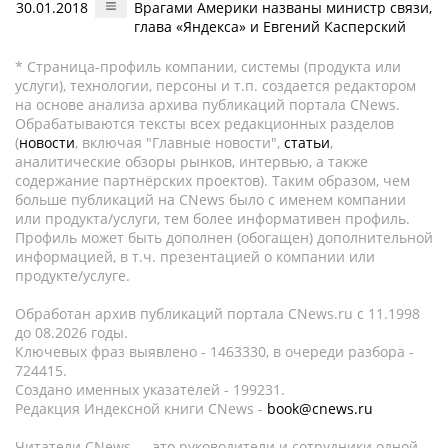
30.01.2018
Врагами Америки названы министр связи,
глава «Яндекса» и Евгений Касперский
* Страница-профиль компании, системы (продукта или
услуги), технологии, персоны и т.п. создается редактором
на основе анализа архива публикаций портала CNews.
Обрабатываются тексты всех редакционных разделов
(
новости
, включая "Главные новости",
статьи
,
аналитические обзоры рынков, интервью, а также
содержание партнёрских проектов). Таким образом, чем
больше публикаций на CNews было с именем компании
или продукта/услуги, тем более информативен профиль.
Профиль может быть дополнен (обогащен) дополнительной
информацией, в т.ч. презентацией о компании или
продукте/услуге.
Обработан архив публикаций портала CNews.ru c 11.1998
до 08.2026 годы.
Ключевых фраз выявлено - 1463330, в очереди разбора -
724415.
Создано именных указателей - 199231.
Редакция Индексной книги CNews -
book@cnews.ru
Читатели CNews — это руководители и сотрудники одной