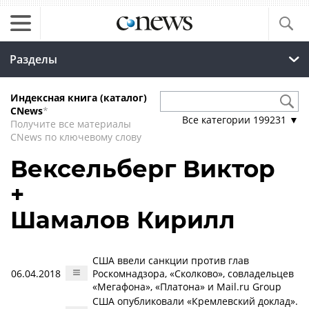
Разделы
Индексная книга (каталог)
CNews
*
Все категории
199231
▼
Получите все материалы
CNews по ключевому слову
Вексельберг Виктор
+
Шамалов Кирилл
США ввели санкции против глав
06.04.2018
Роскомнадзора, «Сколково», совладельцев
«Мегафона», «Платона» и Mail.ru Group
США опубликовали «Кремлевский доклад».