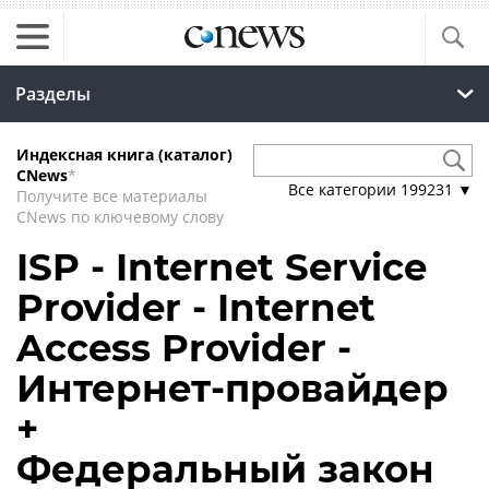
Разделы
Индексная книга (каталог)
CNews
*
Все категории
199231
▼
Получите все материалы
CNews по ключевому слову
ISP - Internet Service
Provider - Internet
Access Provider -
Интернет-провайдер
+
Федеральный закон