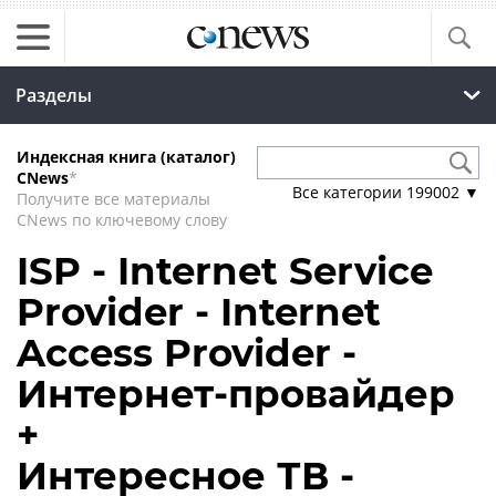
Разделы
Индексная книга (каталог)
CNews
*
Все категории
199002
▼
Получите все материалы
CNews по ключевому слову
ISP - Internet Service
Provider - Internet
Access Provider -
Интернет-провайдер
+
Интересное ТВ -