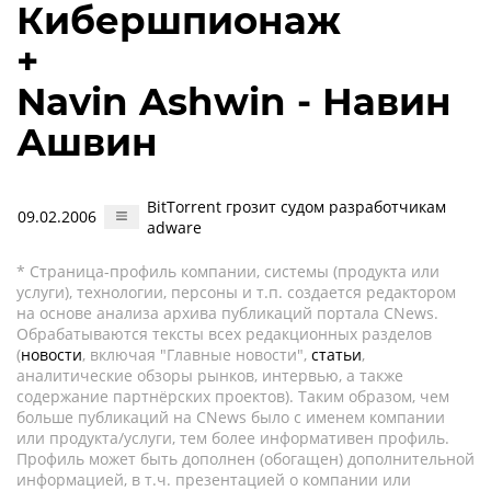
Кибершпионаж
+
Navin Ashwin - Навин
Ашвин
BitTorrent грозит судом разработчикам
09.02.2006
adware
* Страница-профиль компании, системы (продукта или
услуги), технологии, персоны и т.п. создается редактором
на основе анализа архива публикаций портала CNews.
Обрабатываются тексты всех редакционных разделов
(
новости
, включая "Главные новости",
статьи
,
аналитические обзоры рынков, интервью, а также
содержание партнёрских проектов). Таким образом, чем
больше публикаций на CNews было с именем компании
или продукта/услуги, тем более информативен профиль.
Профиль может быть дополнен (обогащен) дополнительной
информацией, в т.ч. презентацией о компании или