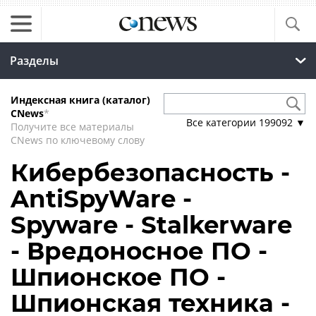
Разделы
Индексная книга (каталог)
CNews
*
Все категории
199092
▼
Получите все материалы
CNews по ключевому слову
Кибербезопасность -
AntiSpyWare -
Spyware - Stalkerware
- Вредоносное ПО -
Шпионское ПО -
Шпионская техника -