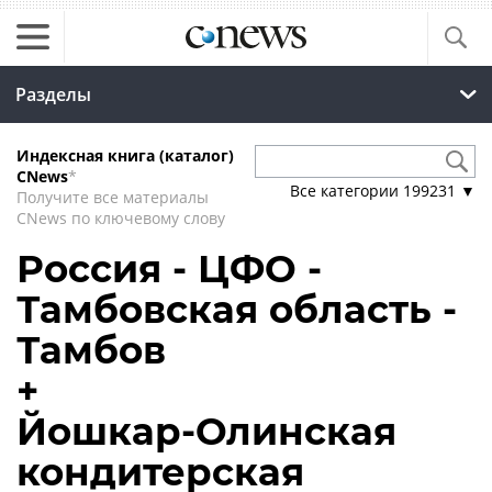
Разделы
Индексная книга (каталог)
CNews
*
Все категории
199231
▼
Получите все материалы
CNews по ключевому слову
Россия - ЦФО -
Тамбовская область -
Тамбов
+
Йошкар-Олинская
кондитерская