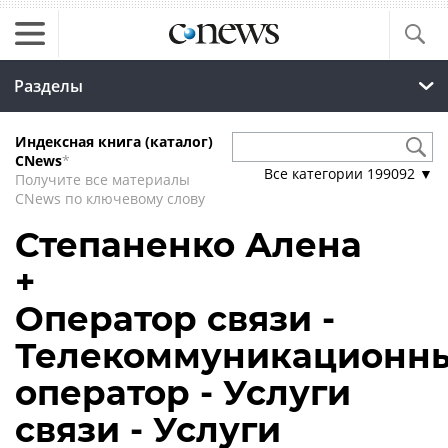
Разделы
Индексная книга (каталог)
CNews
*
Все категории
199092
▼
Получите все материалы
CNews по ключевому слову
Степаненко Алена
+
Оператор связи -
Телекоммуникационн
оператор - Услуги
связи - Услуги