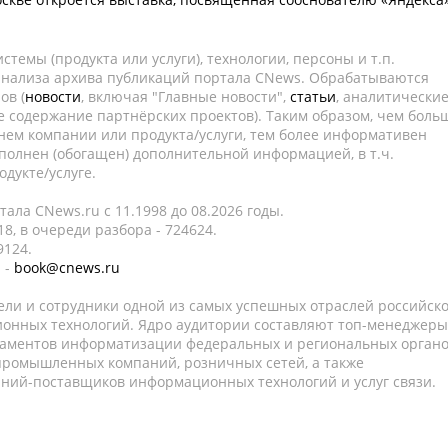
темы (продукта или услуги), технологии, персоны и т.п.
 анализа архива публикаций портала CNews. Обрабатываются
ов (
новости
, включая "Главные новости",
статьи
, аналитически
е содержание партнёрских проектов). Таким образом, чем боль
нем компании или продукта/услуги, тем более информативен
полнен (обогащен) дополнительной информацией, в т.ч.
дукте/услуге.
ала CNews.ru c 11.1998 до 08.2026 годы.
8, в очереди разбора - 724624.
9124.
 -
book@cnews.ru
ели и сотрудники одной из самых успешных отраслей российск
онных технологий. Ядро аудитории составляют топ-менеджеры
таментов информатизации федеральных и региональных орган
 промышленных компаний, розничных сетей, а также
аний-поставщиков информационных технологий и услуг связи.