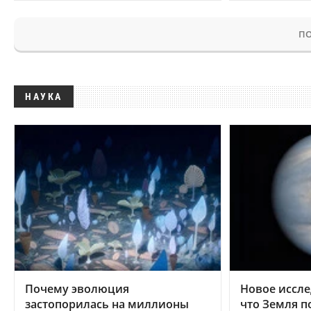
ПО
НАУКА
Почему эволюция
Новое иссле
застопорилась на миллионы
что Земля п