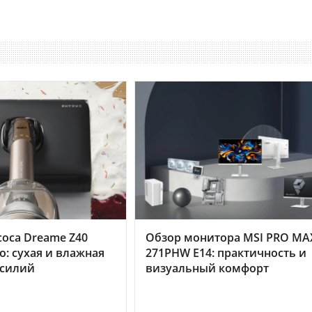
оса Dreame Z40
Обзор монитора MSI PRO MA
o: сухая и влажная
271PHW E14: практичность и
усилий
визуальный комфорт