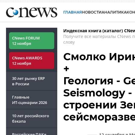
ГЛАВНАЯ
НОВОСТИ
АНАЛИТИКА
КО
Индексная книга (каталог) CNe
Получите все материалы CNews 
CNews FORUM
слову
12 ноября
Смолко Ири
CNews AWARDS
12 ноября
+
Геология - G
30 лет рынку ERP
в России
Seismology -
Главные
строении Зе
ИТ-сценарии
2026
сейсморазв
10 лет российского
бэкапа
Российские ПАКи
12 сентября в М