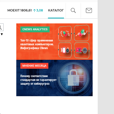
MOEXIT
1806,61
3,08
КАТАЛОГ
CNEWS ANALYTICS
▼
Топ-10 сфер применения
квантовых компьютеров.
Инфографика CNews
МНЕНИЕ МЕСЯЦА
Почему соответствие
стандартам не гарантирует
защиту от киберугроз
»