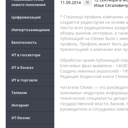
11.09.2014
нового поколения
Илье Сегаловичу
* Страница-профиль компании, сис
Цифровизация
создается редактором на основе
тексты всех редакционных раздел
Импортозамещение
обзоры рынков, интервью, а такж
публикаций на CNews было с име
Безопасность
профиль. Профиль может быть до
презентацией о компании или про
ИТ в госсекторе
Обработан архив публикаций порт
Ключевых фраз выявлено - 146301
ИТ в банках
Создано именных указателей - 19
Редакция Индексной книги CNews
ИТ в торговле
Читатели CNews — это руководит
Телеком
экономики: индустрии информаци
технические специалисты депар
государственной власти, банков,
Интернет
руководители и сотрудники комп
ИТ-бизнес