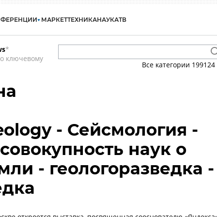
НФЕРЕНЦИИ
МАРКЕТ
ТЕХНИКА
НАУКА
ТВ
ws
*
по ключевому
Все категории
199124
на
eology - Сейсмология -
 совокупность наук о
мли - геологоразведка -
едка
оскве откроется выставка, посвященная сооснователю «Яндекса