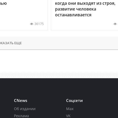
нью
когда они выходят из строя,
развитие человека
останавливается
36175
КАЗАТЬ ЕЩЕ
CNews
Соцсети
Об издании
Max
Реклама
VK