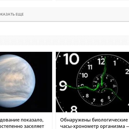
КАЗАТЬ ЕЩЕ
дование показало,
Обнаружены биологические
остепенно заселяет
часы-хронометр организма 