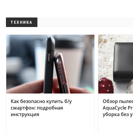
ТЕХНИКА
Как безопасно купить б/у
Обзор пылес
смартфон: подробная
AquaCycle Pr
инструкция
уборка без 