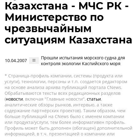
Казахстана - МЧС РК -
Министерство по
чрезвычайным
ситуациям Казахстана
Прошли испытания морского судна для
10.04.2007
контроля экологии Каспийского моря
* Страница-профиль компании, системы (продукта или
услуги), технологии, персоны и т.п. создается редактором
на основе анализа архива публикаций портала CNews.
Обрабатываются тексты всех редакционных разделов
(
новости
, включая "Главные новости",
статьи
,
аналитические обзоры рынков, интервью, а также
содержание партнёрских проектов). Таким образом, чем
больше публикаций на CNews было с именем компании
или продукта/услуги, тем более информативен профиль.
Профиль может быть дополнен (обогащен) дополнительной
информацией, в т.ч. презентацией о компании или