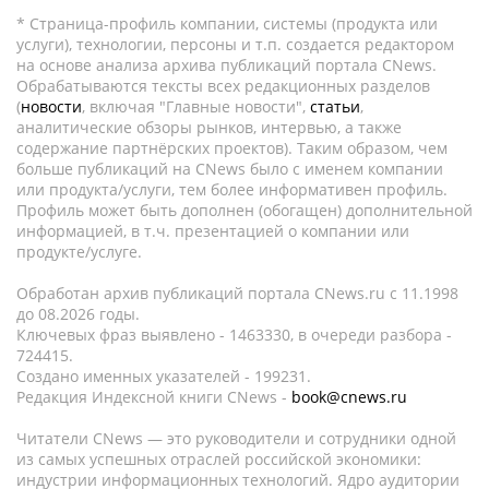
* Страница-профиль компании, системы (продукта или
услуги), технологии, персоны и т.п. создается редактором
на основе анализа архива публикаций портала CNews.
Обрабатываются тексты всех редакционных разделов
(
новости
, включая "Главные новости",
статьи
,
аналитические обзоры рынков, интервью, а также
содержание партнёрских проектов). Таким образом, чем
больше публикаций на CNews было с именем компании
или продукта/услуги, тем более информативен профиль.
Профиль может быть дополнен (обогащен) дополнительной
информацией, в т.ч. презентацией о компании или
продукте/услуге.
Обработан архив публикаций портала CNews.ru c 11.1998
до 08.2026 годы.
Ключевых фраз выявлено - 1463330, в очереди разбора -
724415.
Создано именных указателей - 199231.
Редакция Индексной книги CNews -
book@cnews.ru
Читатели CNews — это руководители и сотрудники одной
из самых успешных отраслей российской экономики:
индустрии информационных технологий. Ядро аудитории