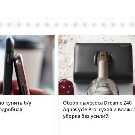
но купить б/у
Обзор пылесоса Dreame Z40
подробная
AquaCycle Pro: сухая и влажн
уборка без усилий