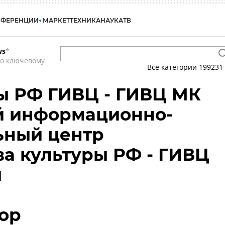
НФЕРЕНЦИИ
МАРКЕТ
ТЕХНИКА
НАУКА
ТВ
ws
*
по ключевому
Все категории
199231
ы РФ ГИВЦ - ГИВЦ МК
й информационно-
ьный центр
а культуры РФ - ГИВЦ
ы
ор