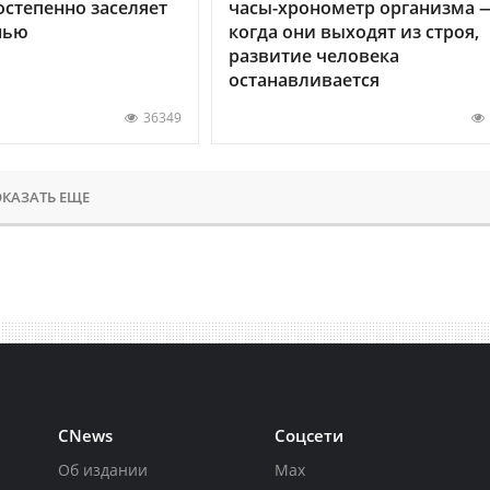
остепенно заселяет
часы-хронометр организма 
нью
когда они выходят из строя,
развитие человека
останавливается
36349
КАЗАТЬ ЕЩЕ
CNews
Соцсети
Об издании
Max