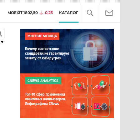
MOEXIT
1802,50
-0,23
КАТАЛОГ
МНЕНИЕ МЕСЯЦА
▼
Почему соответствие
стандартам не гарантирует
защиту от киберугроз
CNEWS ANALYTICS
Топ-10 сфер применения
квантовых компьютеров.
Инфографика CNews