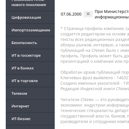
нового поколения
При Министерств
07.06.2000
информационным
Цифровизация
* Страница-профиль компании, сис
Импортозамещение
создается редактором на основе
тексты всех редакционных раздел
Безопасность
обзоры рынков, интервью, а такж
публикаций на CNews было с име
ИТ в госсекторе
профиль. Профиль может быть до
презентацией о компании или про
ИТ в банках
Обработан архив публикаций порт
Ключевых фраз выявлено - 146327
ИТ в торговле
Создано именных указателей - 19
Редакция Индексной книги CNews
Телеком
Читатели CNews — это руководит
экономики: индустрии информаци
Интернет
технические специалисты депар
государственной власти, банков,
ИТ-бизнес
руководители и сотрудники комп