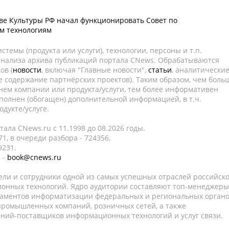
е Культуры РФ начал функционировать Совет по
 технологиям
темы (продукта или услуги), технологии, персоны и т.п.
 анализа архива публикаций портала CNews. Обрабатываются
ов (
новости
, включая "Главные новости",
статьи
, аналитически
е содержание партнёрских проектов). Таким образом, чем боль
нем компании или продукта/услуги, тем более информативен
полнен (обогащен) дополнительной информацией, в т.ч.
дукте/услуге.
ала CNews.ru c 11.1998 до 08.2026 годы.
1, в очереди разбора - 724356.
9231.
 -
book@cnews.ru
ели и сотрудники одной из самых успешных отраслей российск
онных технологий. Ядро аудитории составляют топ-менеджеры
таментов информатизации федеральных и региональных орган
 промышленных компаний, розничных сетей, а также
аний-поставщиков информационных технологий и услуг связи.