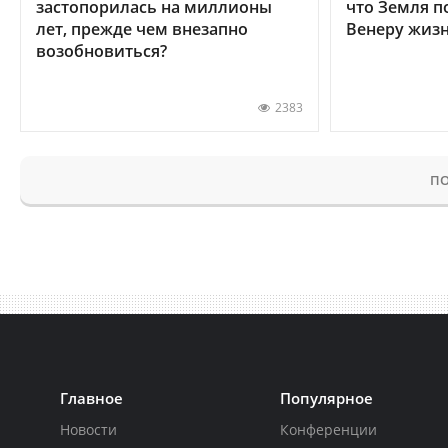
застопорилась на миллионы
что Земля п
лет, прежде чем внезапно
Венеру жиз
возобновиться?
2383
ПО
Главное
Популярное
Новости
Конференции