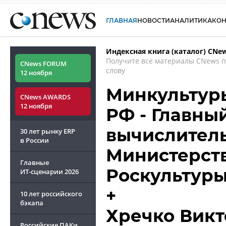
ГЛАВНАЯ
НОВОСТИ
АНАЛИТИКА
КО
Индексная книга (каталог) CNe
Получите все материалы CNews 
CNews FORUM
слову
12 ноября
Минкультур
CNews AWARDS
12 ноября
РФ - Главны
вычислител
30 лет рынку ERP
в России
Министерств
Главные
Роскультур
ИТ-сценарии
2026
+
10 лет российского
бэкапа
Хречко Викт
Российские ПАКи