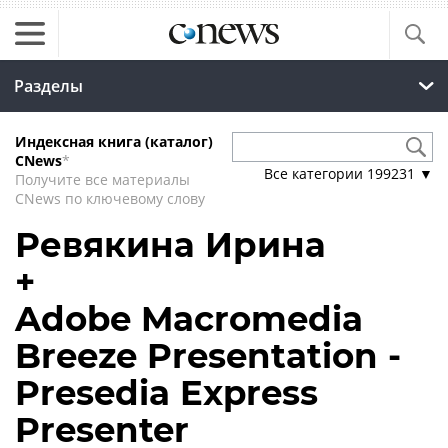
Разделы
Индексная книга (каталог)
CNews
*
Все категории
199231
▼
Получите все материалы
CNews по ключевому слову
Ревякина Ирина
+
Adobe Macromedia
Breeze Presentation -
Presedia Express
Presenter