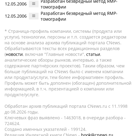
Разработан безвредный метод ЯМР-
12.05.2006
томографии
Разработан безвредный метод ЯМР-
12.05.2006
томографии
* Страница-профиль компании, системы (продукта или
услуги), технологии, персоны и т.п. создается редактором
на основе анализа архива публикаций портала CNews.
Обрабатываются тексты всех редакционных разделов
(
новости
, включая "Главные новости",
статьи
,
аналитические обзоры рынков, интервью, а также
содержание партнёрских проектов). Таким образом, чем
больше публикаций на CNews было с именем компании
или продукта/услуги, тем более информативен профиль.
Профиль может быть дополнен (обогащен) дополнительной
информацией, в т.ч. презентацией о компании или
продукте/услуге.
Обработан архив публикаций портала CNews.ru c 11.1998
до 08.2026 годы.
Ключевых фраз выявлено - 1463018, в очереди разбора -
724624.
Создано именных указателей - 199124.
Редакция Индексной книги CNews -
book@cnews.ru