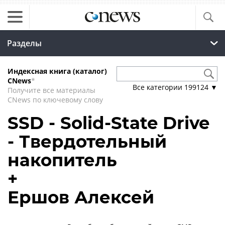
Разделы
Индексная книга (каталог)
CNews
*
Все категории
199124
▼
Получите все материалы
CNews по ключевому слову
SSD - Solid-State Drive
- Твердотельный
накопитель
+
Ершов Алексей