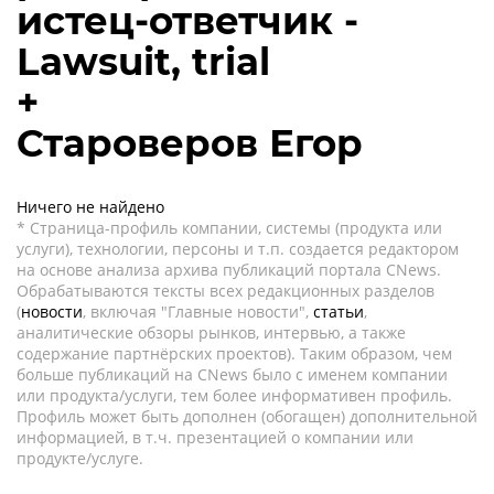
истец-ответчик -
Lawsuit, trial
+
Староверов Егор
Ничего не найдено
* Страница-профиль компании, системы (продукта или
услуги), технологии, персоны и т.п. создается редактором
на основе анализа архива публикаций портала CNews.
Обрабатываются тексты всех редакционных разделов
(
новости
, включая "Главные новости",
статьи
,
аналитические обзоры рынков, интервью, а также
содержание партнёрских проектов). Таким образом, чем
больше публикаций на CNews было с именем компании
или продукта/услуги, тем более информативен профиль.
Профиль может быть дополнен (обогащен) дополнительной
информацией, в т.ч. презентацией о компании или
продукте/услуге.