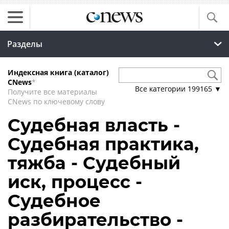
Разделы
Индексная книга (каталог)
CNews
*
Все категории
199165
▼
Получите все материалы
CNews по ключевому слову
Судебная власть -
Судебная практика,
тяжба - Судебный
иск, процесс -
Судебное
разбирательство -