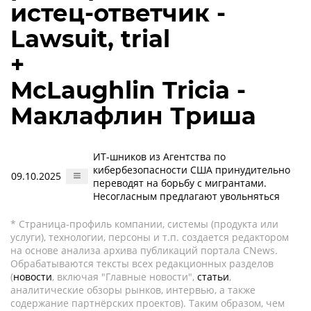
истец-ответчик -
Lawsuit, trial
+
McLaughlin Tricia -
Маклафлин Триша
ИТ-шников из Агентства по
кибербезопасности США принудительно
09.10.2025
переводят на борьбу с мигрантами.
Несогласным предлагают увольняться
* Страница-профиль компании, системы (продукта или
услуги), технологии, персоны и т.п. создается редактором
на основе анализа архива публикаций портала CNews.
Обрабатываются тексты всех редакционных разделов
(
новости
, включая "Главные новости",
статьи
,
аналитические обзоры рынков, интервью, а также
содержание партнёрских проектов). Таким образом, чем