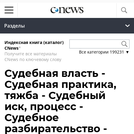
Разделы
Индексная книга (каталог)
CNews
*
Все категории
199231
▼
Получите все материалы
CNews по ключевому слову
Судебная власть -
Судебная практика,
тяжба - Судебный
иск, процесс -
Судебное
разбирательство -