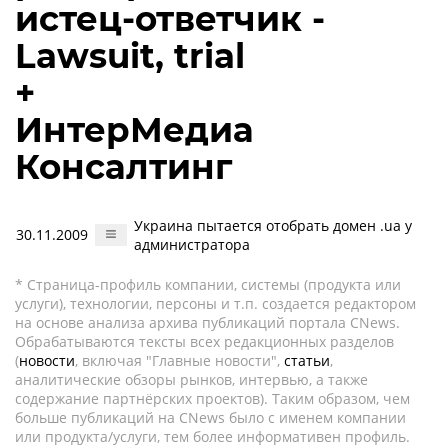
истец-ответчик -
Lawsuit, trial
+
ИнтерМедиа
Консалтинг
Украина пытается отобрать домен .ua у
30.11.2009
администратора
* Страница-профиль компании, системы (продукта или
услуги), технологии, персоны и т.п. создается редактором
на основе анализа архива публикаций портала CNews.
Обрабатываются тексты всех редакционных разделов
(
новости
, включая "Главные новости",
статьи
,
аналитические обзоры рынков, интервью, а также
содержание партнёрских проектов). Таким образом, чем
больше публикаций на CNews было с именем компании
или продукта/услуги, тем более информативен профиль.