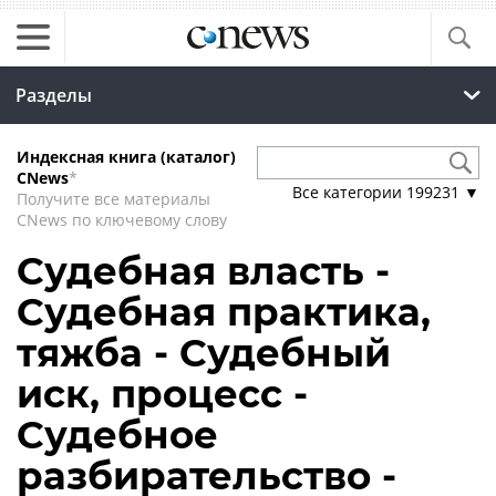
Разделы
Индексная книга (каталог)
CNews
*
Все категории
199231
▼
Получите все материалы
CNews по ключевому слову
Судебная власть -
Судебная практика,
тяжба - Судебный
иск, процесс -
Судебное
разбирательство -