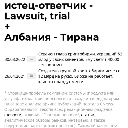
истец-ответчик -
Lawsuit, trial
+
Албания - Тирана
Схвачен глава криптобиржи, укравший $2
30.08.2022
млрд у своих клиентов. Ему светят 40000
лет тюрьмы
Создатель крупной криптобиржи исчез с
26.04.2021
$2 млрд на руках. Биржа не работает,
клиенты жаждут мести
* Страница-профиль компании, системы (продукта или
услуги), технологии, персоны и т.п. создается редактором
на основе анализа архива публикаций портала CNews.
Обрабатываются тексты всех редакционных разделов
(
новости
, включая "Главные новости",
статьи
,
аналитические обзоры рынков, интервью, а также
содержание партнёрских проектов). Таким образом, чем