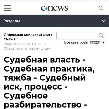
Разделы
Индексная книга (каталог)
CNews
*
Все категории
199231
▼
Получите все материалы
CNews по ключевому слову
Судебная власть -
Судебная практика,
тяжба - Судебный
иск, процесс -
Судебное
разбирательство -