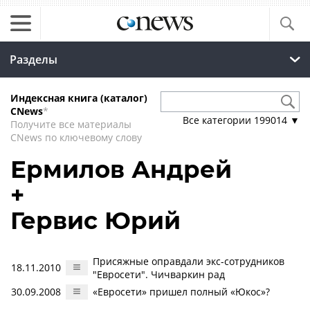
Разделы
Индексная книга (каталог)
CNews
*
Все категории
199014
▼
Получите все материалы
CNews по ключевому слову
Ермилов Андрей
+
Гервис Юрий
Присяжные оправдали экс-сотрудников
18.11.2010
"Евросети". Чичваркин рад
30.09.2008
«Евросети» пришел полный «Юкос»?