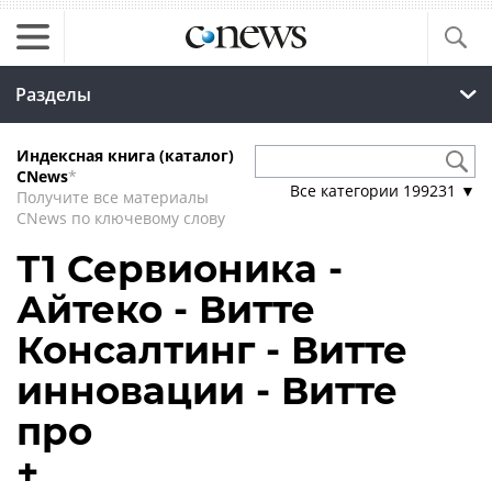
Разделы
Индексная книга (каталог)
CNews
*
Все категории
199231
▼
Получите все материалы
CNews по ключевому слову
Т1 Сервионика -
Айтеко - Витте
Консалтинг - Витте
инновации - Витте
про
+