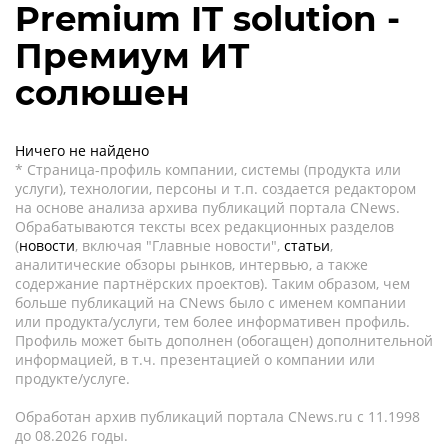
Premium IT solution -
Премиум ИТ
солюшен
Ничего не найдено
* Страница-профиль компании, системы (продукта или
услуги), технологии, персоны и т.п. создается редактором
на основе анализа архива публикаций портала CNews.
Обрабатываются тексты всех редакционных разделов
(
новости
, включая "Главные новости",
статьи
,
аналитические обзоры рынков, интервью, а также
содержание партнёрских проектов). Таким образом, чем
больше публикаций на CNews было с именем компании
или продукта/услуги, тем более информативен профиль.
Профиль может быть дополнен (обогащен) дополнительной
информацией, в т.ч. презентацией о компании или
продукте/услуге.
Обработан архив публикаций портала CNews.ru c 11.1998
до 08.2026 годы.