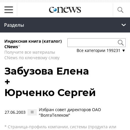
Разделы
Индексная книга (каталог)
CNews
*
Все категории
199231
▼
Получите все материалы
CNews по ключевому слову
Забузова Елена
+
Юрченко Сергей
Избран совет директоров ОАО
27.06.2003
"ВолгаТелеком"
* Страница-профиль компании, системы (продукта или