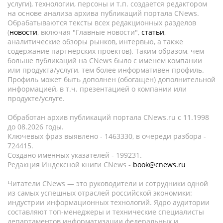
услуги), технологии, персоны и т.п. создается редактором
на основе анализа архива публикаций портала CNews.
Обрабатываются тексты всех редакционных разделов
(
новости
, включая "Главные новости",
статьи
,
аналитические обзоры рынков, интервью, а также
содержание партнёрских проектов). Таким образом, чем
больше публикаций на CNews было с именем компании
или продукта/услуги, тем более информативен профиль.
Профиль может быть дополнен (обогащен) дополнительной
информацией, в т.ч. презентацией о компании или
продукте/услуге.
Обработан архив публикаций портала CNews.ru c 11.1998
до 08.2026 годы.
Ключевых фраз выявлено - 1463330, в очереди разбора -
724415.
Создано именных указателей - 199231.
Редакция Индексной книги CNews -
book@cnews.ru
Читатели CNews — это руководители и сотрудники одной
из самых успешных отраслей российской экономики:
индустрии информационных технологий. Ядро аудитории
составляют топ-менеджеры и технические специалисты
департаментов информатизации федеральных и