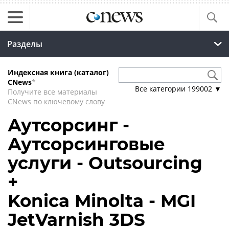
Разделы
Индексная книга (каталог)
CNews
*
Все категории
199002
▼
Получите все материалы
CNews по ключевому слову
Аутсорсинг -
Аутсорсинговые
услуги - Outsourcing
+
Konica Minolta - MGI
JetVarnish 3DS