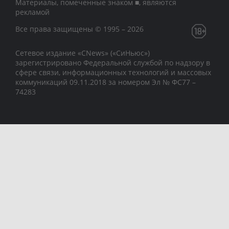
Материалы, помеченные знаком ■, являются
рекламой
Все права защищены © 1995 – 2026
Сетевое издание «CNews» («СиНьюс»)
зарегистрировано Федеральной службой по надзору в
сфере связи, информационных технологий и массовых
коммуникаций 09.11.2018 за номером Эл № ФС77 –
74283