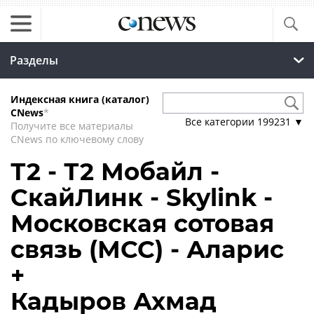
Разделы
Индексная книга (каталог)
CNews
*
Все категории
199231
▼
Получите все материалы
CNews по ключевому слову
Т2 - Т2 Мобайл -
СкайЛинк - Skylink -
Московская сотовая
связь (МСС) - Аларис
+
Кадыров Ахмад