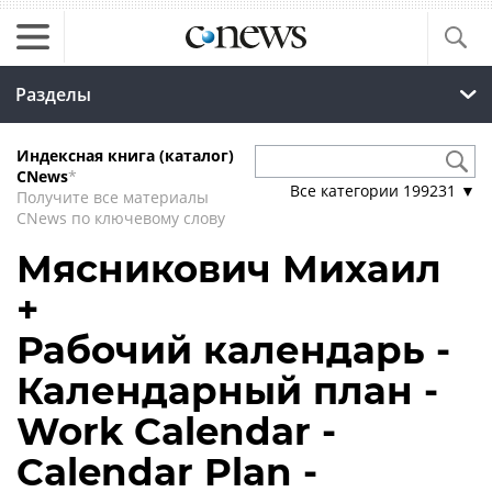
Разделы
Индексная книга (каталог)
CNews
*
Все категории
199231
▼
Получите все материалы
CNews по ключевому слову
Мясникович Михаил
+
Рабочий календарь -
Календарный план -
Work Calendar -
Calendar Plan -