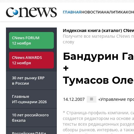
ГЛАВНАЯ
НОВОСТИ
АНАЛИТИКА
КО
Индексная книга (каталог) CNe
Получите все материалы CNews 
CNews FORUM
слову
12 ноября
Бандурин Г
CNews AWARDS
12 ноября
+
Тумасов Оле
30 лет рынку ERP
в России
Главные
14.12.2007
«Управление про
ИТ-сценарии
2026
* Страница-профиль компании, сис
10 лет российского
создается редактором на основе
бэкапа
тексты всех редакционных раздел
обзоры рынков, интервью, а такж
Российские ПАКи