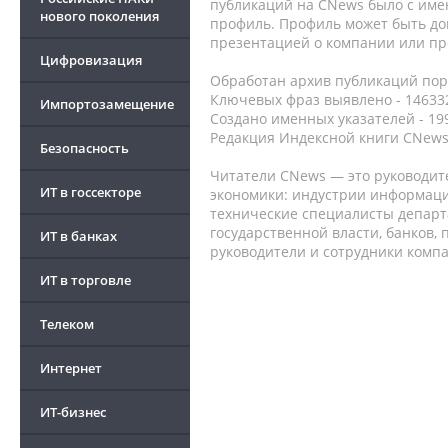
публикаций на CNews было с име
нового поколения
профиль. Профиль может быть до
презентацией о компании или про
Цифровизация
Обработан архив публикаций порт
Ключевых фраз выявлено - 146332
Импортозамещение
Создано именных указателей - 19
Редакция Индексной книги CNews
Безопасность
Читатели CNews — это руководит
ИТ в госсекторе
экономики: индустрии информаци
технические специалисты депар
государственной власти, банков,
ИТ в банках
руководители и сотрудники комп
ИТ в торговле
Телеком
Интернет
ИТ-бизнес