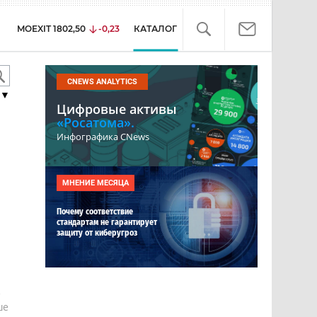
MOEXIT
1802,50
-0,23
КАТАЛОГ
CNEWS ANALYTICS
▼
Цифровые активы
«Росатома».
Инфографика CNews
МНЕНИЕ МЕСЯЦА
Почему соответствие
стандартам не гарантирует
защиту от киберугроз
е
ше