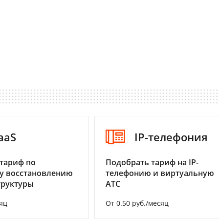
aaS
IP-телефония
тариф по
Подобрать тариф на IP-
у восстановлению
телефонию и виртуальную
труктуры
АТС
яц
От 0.50 руб./месяц