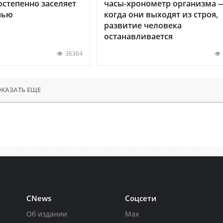
остепенно заселяет
часы-хронометр организма 
нью
когда они выходят из строя,
развитие человека
останавливается
36364
КАЗАТЬ ЕЩЕ
CNews
Соцсети
Об издании
Max