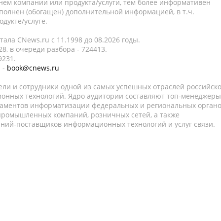
нем компании или продукта/услуги, тем более информативен
полнен (обогащен) дополнительной информацией, в т.ч.
дукте/услуге.
ала CNews.ru c 11.1998 до 08.2026 годы.
8, в очереди разбора - 724413.
9231.
 -
book@cnews.ru
ели и сотрудники одной из самых успешных отраслей российск
онных технологий. Ядро аудитории составляют топ-менеджеры
таментов информатизации федеральных и региональных орган
 промышленных компаний, розничных сетей, а также
аний-поставщиков информационных технологий и услуг связи.