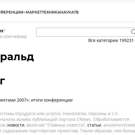
НФЕРЕНЦИИ
МАРКЕТ
ТЕХНИКА
НАУКА
ТВ
ws
*
по ключевому
Все категории
199231
аральд
г
ектами 2007»: итоги конференции
темы (продукта или услуги), технологии, персоны и т.п.
 анализа архива публикаций портала CNews. Обрабатываются
ов (
новости
, включая "Главные новости",
статьи
, аналитически
е содержание партнёрских проектов). Таким образом, чем боль