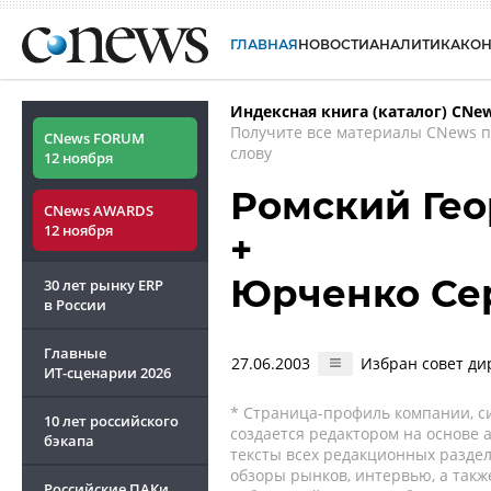
ГЛАВНАЯ
НОВОСТИ
АНАЛИТИКА
КО
Индексная книга (каталог) CNe
Получите все материалы CNews 
CNews FORUM
слову
12 ноября
Ромский Гео
CNews AWARDS
12 ноября
+
Юрченко Се
30 лет рынку ERP
в России
Главные
27.06.2003
Избран совет ди
ИТ-сценарии
2026
* Страница-профиль компании, сис
10 лет российского
создается редактором на основе
бэкапа
тексты всех редакционных раздел
обзоры рынков, интервью, а такж
Российские ПАКи