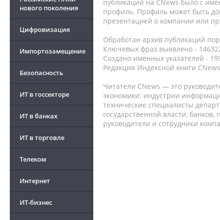
публикаций на CNews было с име
нового поколения
профиль. Профиль может быть до
презентацией о компании или про
Цифровизация
Обработан архив публикаций порт
Ключевых фраз выявлено - 146322
Импортозамещение
Создано именных указателей - 19
Редакция Индексной книги CNews
Безопасность
Читатели CNews — это руководит
ИТ в госсекторе
экономики: индустрии информаци
технические специалисты депар
государственной власти, банков,
ИТ в банках
руководители и сотрудники комп
ИТ в торговле
Телеком
Интернет
ИТ-бизнес