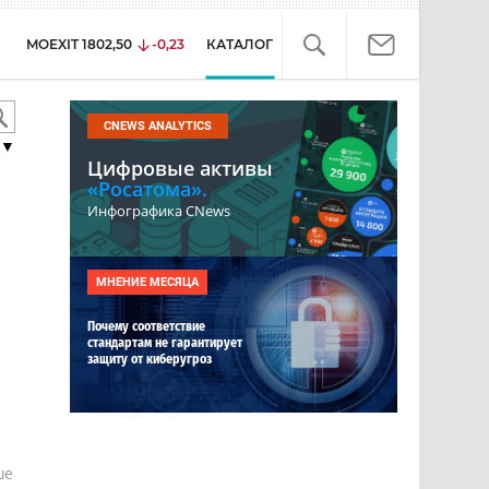
MOEXIT
1802,50
-0,23
КАТАЛОГ
CNEWS ANALYTICS
▼
Цифровые активы
«Росатома».
Инфографика CNews
МНЕНИЕ МЕСЯЦА
Почему соответствие
стандартам не гарантирует
защиту от киберугроз
е
ше