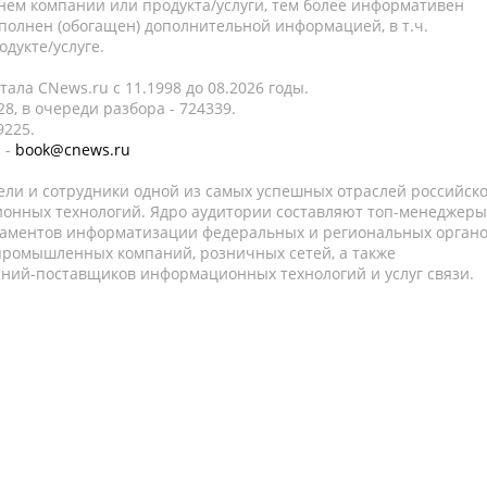
нем компании или продукта/услуги, тем более информативен
полнен (обогащен) дополнительной информацией, в т.ч.
дукте/услуге.
ала CNews.ru c 11.1998 до 08.2026 годы.
8, в очереди разбора - 724339.
9225.
 -
book@cnews.ru
ели и сотрудники одной из самых успешных отраслей российск
онных технологий. Ядро аудитории составляют топ-менеджеры
таментов информатизации федеральных и региональных орган
 промышленных компаний, розничных сетей, а также
аний-поставщиков информационных технологий и услуг связи.