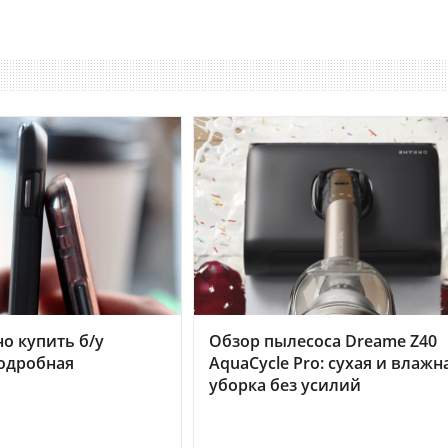
но купить б/у
Обзор пылесоса Dreame Z40
подробная
AquaCycle Pro: сухая и влажн
уборка без усилий