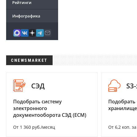
Рейтинги
Инфографика
CNEWSMARKET
СЭД
S3
Подобрать систему
Подобрать
электронного
хранилище
документооборота СЭД (ECM)
От 1 360 руб./месяц
От 6,2 коп. з