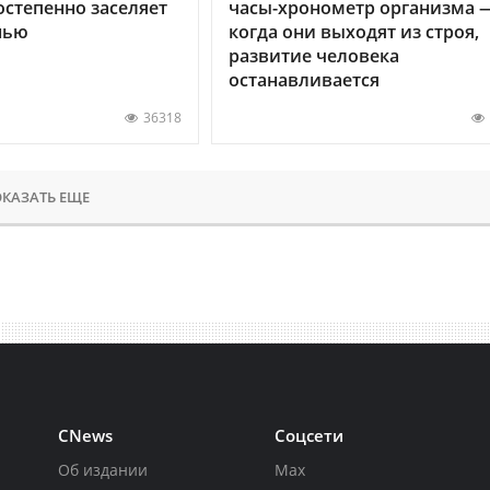
остепенно заселяет
часы-хронометр организма 
нью
когда они выходят из строя,
развитие человека
останавливается
36318
КАЗАТЬ ЕЩЕ
CNews
Соцсети
Об издании
Max