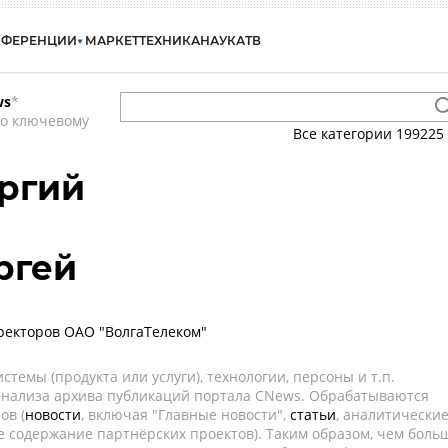
НФЕРЕНЦИИ
МАРКЕТ
ТЕХНИКА
НАУКА
ТВ
ws
*
по ключевому
Все категории
199225
ргий
ргей
ректоров ОАО "ВолгаТелеком"
темы (продукта или услуги), технологии, персоны и т.п.
 анализа архива публикаций портала CNews. Обрабатываются
ов (
новости
, включая "Главные новости",
статьи
, аналитически
е содержание партнёрских проектов). Таким образом, чем боль