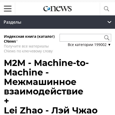
Разделы
Индексная книга (каталог)
CNews
*
Все категории
199002
▼
Получите все материалы
CNews по ключевому слову
M2M - Machine-to-
Machine -
Межмашинное
взаимодействие
+
Lei Zhao - Лэй Чжао