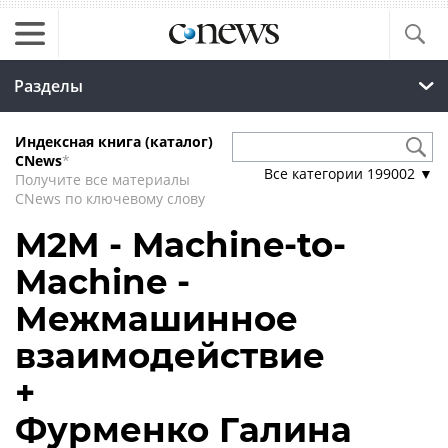
Разделы
Индексная книга (каталог)
CNews
*
Все категории
199002
▼
Получите все материалы
CNews по ключевому слову
M2M - Machine-to-
Machine -
Межмашинное
взаимодействие
+
Фурменко Галина