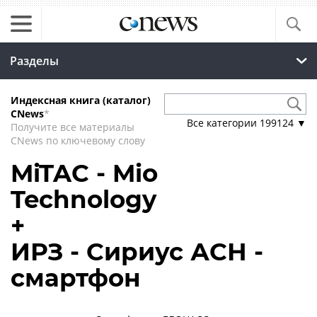
Разделы
Индексная книга (каталог)
CNews
*
Все категории
199124
▼
Получите все материалы
CNews по ключевому слову
MiTAC - Mio
Technology
+
ИРЗ - Сириус АСН -
смартфон