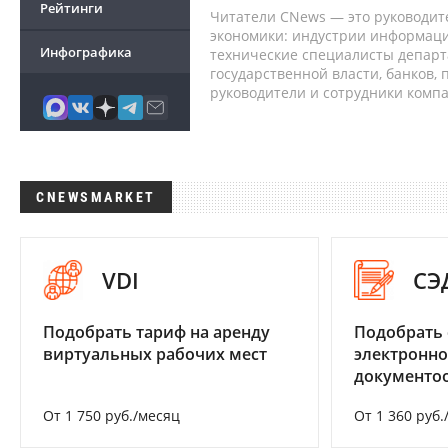
Рейтинги
Читатели CNews — это руководит
экономики: индустрии информаци
Инфографика
технические специалисты депар
государственной власти, банков,
руководители и сотрудники комп
CNEWSMARKET
VDI
СЭ
Подобрать тариф на аренду
Подобрать 
виртуальных рабочих мест
электронно
документоо
От 1 750 руб./месяц
От 1 360 руб.