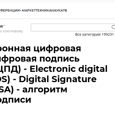
НФЕРЕНЦИИ
МАРКЕТ
ТЕХНИКА
НАУКА
ТВ
ws
*
по ключевому
Все категории
199231
ронная цифровая
ифровая подпись
Д) - Electronic digital
S) - Digital Signature
SA) - алгоритм
одписи