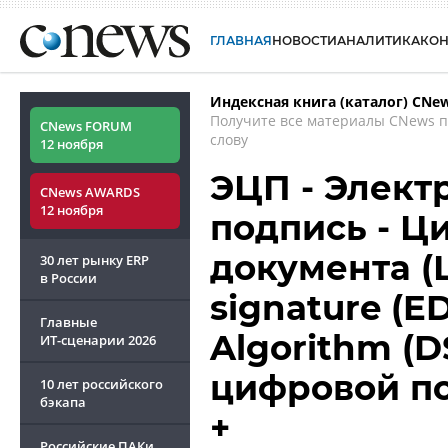
ГЛАВНАЯ
НОВОСТИ
АНАЛИТИКА
КО
Индексная книга (каталог) CNe
Получите все материалы CNews 
CNews FORUM
слову
12 ноября
ЭЦП - Элект
CNews AWARDS
12 ноября
подпись - Ц
документа (ЦП
30 лет рынку ERP
в России
signature (ED
Главные
Algorithm (D
ИТ-сценарии
2026
цифровой п
10 лет российского
бэкапа
+
Российские ПАКи