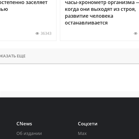
остепенно заселяет
часы-хронометр организма 
нью
когда они выходят из строя,
развитие человека
останавливается
36343
КАЗАТЬ ЕЩЕ
CNews
Соцсети
Об издании
Max