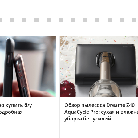
но купить б/у
Обзор пылесоса Dreame Z40
подробная
AquaCycle Pro: сухая и влажн
уборка без усилий