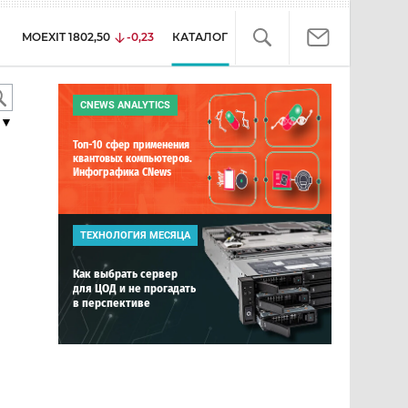
MOEXIT
1802,50
-0,23
КАТАЛОГ
CNEWS ANALYTICS
▼
Топ-10 сфер применения
квантовых компьютеров.
Инфографика CNews
ТЕХНОЛОГИЯ МЕСЯЦА
Как выбрать сервер
для ЦОД и не прогадать
в перспективе