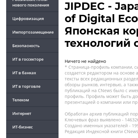
JIPDEC - Japa
нового поколения
of Digital E
Цифровизация
Японская ко
Импортозамещение
технологий
Безопасность
ИТ в госсекторе
Ничего не найдено
* Страница-профиль компании, сис
ИТ в банках
создается редактором на основе
тексты всех редакционных раздел
обзоры рынков, интервью, а такж
ИТ в торговле
публикаций на CNews было с име
профиль. Профиль может быть до
Телеком
презентацией о компании или про
Интернет
Обработан архив публикаций порт
Ключевых фраз выявлено - 146326
Создано именных указателей - 19
ИТ-бизнес
Редакция Индексной книги CNews