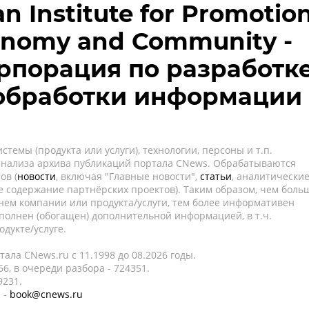
n Institute for Promotio
conomy and Community -
рпорация по разработк
 обработки информации
темы (продукта или услуги), технологии, персоны и т.п.
 анализа архива публикаций портала CNews. Обрабатываются
ов (
новости
, включая "Главные новости",
статьи
, аналитически
е содержание партнёрских проектов). Таким образом, чем боль
нем компании или продукта/услуги, тем более информативен
полнен (обогащен) дополнительной информацией, в т.ч.
дукте/услуге.
ала CNews.ru c 11.1998 до 08.2026 годы.
6, в очереди разбора - 724351.
9231.
 -
book@cnews.ru