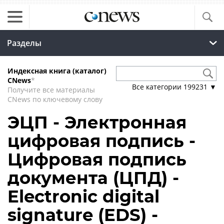
Разделы
Индексная книга (каталог)
CNews
*
Все категории
199231
▼
Получите все материалы
CNews по ключевому слову
ЭЦП - Электронная
цифровая подпись -
Цифровая подпись
документа (ЦПД) -
Electronic digital
signature (EDS) -