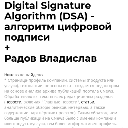
Digital Signature
Algorithm (DSA) -
алгоритм цифровой
подписи
+
Радов Владислав
Ничего не найдено
* Страница-профиль компании, системы (продукта или
услуги), технологии, персоны и т.п. создается редактором
на основе анализа архива публикаций портала CNews.
Обрабатываются тексты всех редакционных разделов
(
новости
, включая "Главные новости",
статьи
,
аналитические обзоры рынков, интервью, а также
содержание партнёрских проектов). Таким образом, чем
больше публикаций на CNews было с именем компании
или продукта/услуги, тем более информативен профиль.