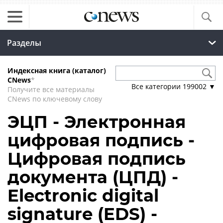
Разделы
Индексная книга (каталог)
CNews
*
Все категории
199002
▼
Получите все материалы
CNews по ключевому слову
ЭЦП - Электронная
цифровая подпись -
Цифровая подпись
документа (ЦПД) -
Electronic digital
signature (EDS) -