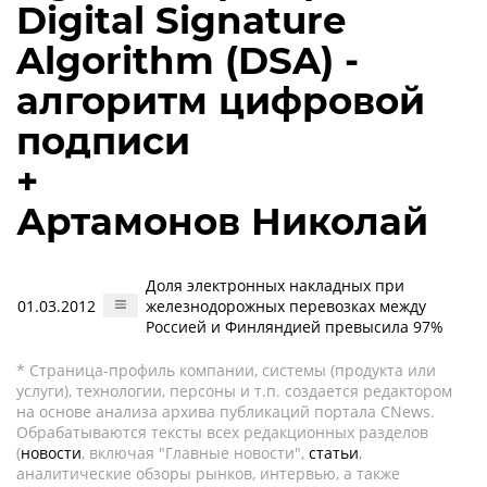
Digital Signature
Algorithm (DSA) -
алгоритм цифровой
подписи
+
Артамонов Николай
Доля электронных накладных при
01.03.2012
железнодорожных перевозках между
Россией и Финляндией превысила 97%
* Страница-профиль компании, системы (продукта или
услуги), технологии, персоны и т.п. создается редактором
на основе анализа архива публикаций портала CNews.
Обрабатываются тексты всех редакционных разделов
(
новости
, включая "Главные новости",
статьи
,
аналитические обзоры рынков, интервью, а также