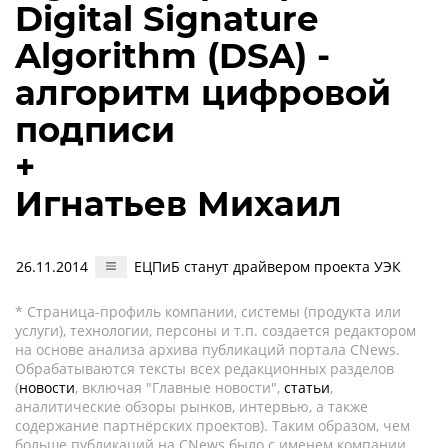
Digital Signature
Algorithm (DSA) -
алгоритм цифровой
подписи
+
Игнатьев Михаил
26.11.2014
ЕЦПиБ станут драйвером проекта УЭК
* Страница-профиль компании, системы (продукта или
услуги), технологии, персоны и т.п. создается редактором
на основе анализа архива публикаций портала CNews.
Обрабатываются тексты всех редакционных разделов
(
новости
, включая "Главные новости",
статьи
,
аналитические обзоры рынков, интервью, а также
содержание партнёрских проектов). Таким образом, чем
больше публикаций на CNews было с именем компании