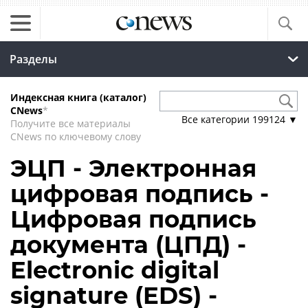
Разделы
Индексная книга (каталог)
CNews
*
Все категории
199124
▼
Получите все материалы
CNews по ключевому слову
ЭЦП - Электронная
цифровая подпись -
Цифровая подпись
документа (ЦПД) -
Electronic digital
signature (EDS) -