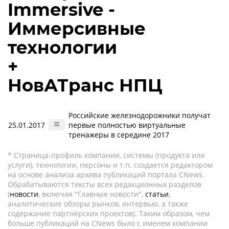
Immersive -
Иммерсивные
технологии
+
НовАТранс НПЦ
Российские железнодорожники получат
25.01.2017
первые полностью виртуальные
тренажеры в середине 2017
* Страница-профиль компании, системы (продукта или
услуги), технологии, персоны и т.п. создается редактором
на основе анализа архива публикаций портала CNews.
Обрабатываются тексты всех редакционных разделов
(
новости
, включая "Главные новости",
статьи
,
аналитические обзоры рынков, интервью, а также
содержание партнёрских проектов). Таким образом, чем
больше публикаций на CNews было с именем компании