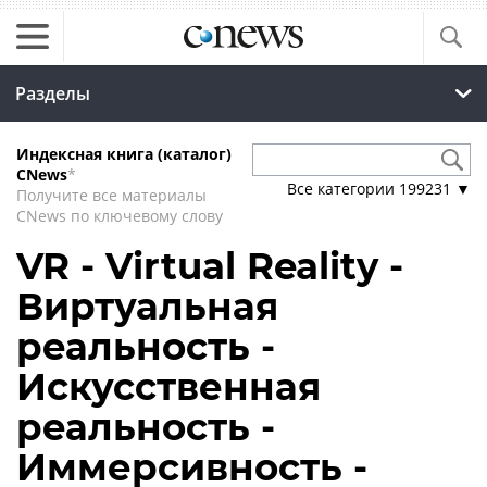
Разделы
Индексная книга (каталог)
CNews
*
Все категории
199231
▼
Получите все материалы
CNews по ключевому слову
VR - Virtual Reality -
Виртуальная
реальность -
Искусственная
реальность -
Иммерсивность -