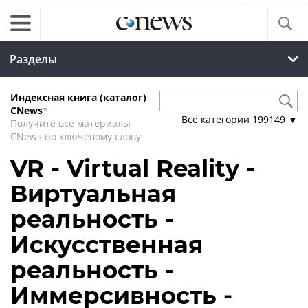
Разделы
Индексная книга (каталог)
CNews
*
Все категории
199149
▼
Получите все материалы
CNews по ключевому слову
VR - Virtual Reality -
Виртуальная
реальность -
Искусственная
реальность -
Иммерсивность -