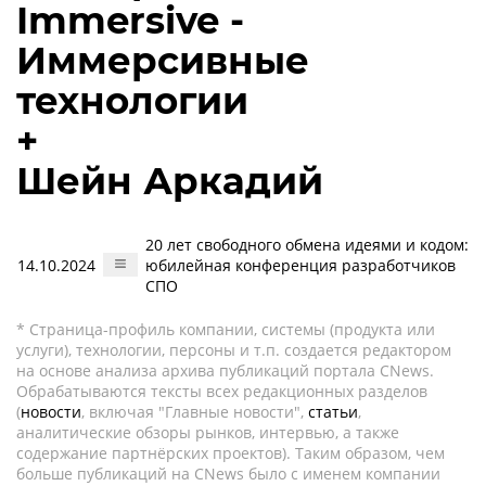
Immersive -
Иммерсивные
технологии
+
Шейн Аркадий
20 лет свободного обмена идеями и кодом:
14.10.2024
юбилейная конференция разработчиков
СПО
* Страница-профиль компании, системы (продукта или
услуги), технологии, персоны и т.п. создается редактором
на основе анализа архива публикаций портала CNews.
Обрабатываются тексты всех редакционных разделов
(
новости
, включая "Главные новости",
статьи
,
аналитические обзоры рынков, интервью, а также
содержание партнёрских проектов). Таким образом, чем
больше публикаций на CNews было с именем компании