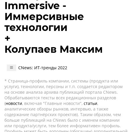
Immersive -
Иммерсивные
технологии
+
Колупаев Максим
CNews: ИТ-тренды 2022
* Страница-профиль компании, системы (продукта или
услуги), технологии, персоны и т.п. создается редактором
на основе анализа архива публикаций портала CNews.
Обрабатываются тексты всех редакционных разделов
(
новости
, включая "Главные новости",
статьи
,
аналитические обзоры рынков, интервью, а также
содержание партнёрских проектов). Таким образом, чем
больше публикаций на CNews было с именем компании
или продукта/услуги, тем более информативен профиль.
Профиль может быть дополнен (обогащен) дополнительной