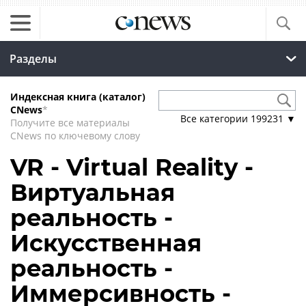
Разделы
Индексная книга (каталог)
CNews
*
Все категории
199231
▼
Получите все материалы
CNews по ключевому слову
VR - Virtual Reality -
Виртуальная
реальность -
Искусственная
реальность -
Иммерсивность -