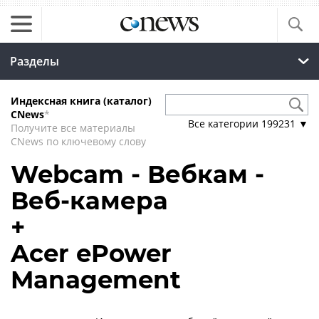
Разделы
Индексная книга (каталог)
CNews
*
Все категории
199231
▼
Получите все материалы
CNews по ключевому слову
Webcam - Вебкам -
Веб-камера
+
Acer ePower
Management