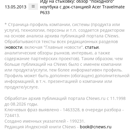
Иду на стыковку: обзор "походного"
13.05.2013
ноутбука с док-станцией Acer Travelmate
P633
* Страница-профиль компании, системы (продукта или
услуги), технологии, персоны и т.п. создается редактором
на основе анализа архива публикаций портала CNews.
Обрабатываются тексты всех редакционных разделов
(
новости
, включая "Главные новости",
статьи
,
аналитические обзоры рынков, интервью, а также
содержание партнёрских проектов). Таким образом, чем
больше публикаций на CNews было с именем компании
или продукта/услуги, тем более информативен профиль.
Профиль может быть дополнен (обогащен) дополнительной
информацией, в т.ч. презентацией о компании или
продукте/услуге.
Обработан архив публикаций портала CNews.ru c 11.1998
до 08.2026 годы.
Ключевых фраз выявлено - 1463328, в очереди разбора -
724413.
Создано именных указателей - 199231.
Редакция Индексной книги CNews -
book@cnews.ru