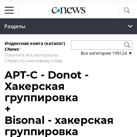
Разделы
Индексная книга (каталог)
CNews
*
Все категории
199124
▼
Получите все материалы
CNews по ключевому слову
APT-C - Donot -
Хакерская
группировка
+
Bisonal - хакерская
группировка