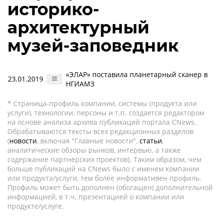
историко-
архитектурный
музей-заповедник
«ЭЛАР» поставила планетарный сканер в
23.01.2019
НГИАМЗ
* Страница-профиль компании, системы (продукта или
услуги), технологии, персоны и т.п. создается редактором
на основе анализа архива публикаций портала CNews.
Обрабатываются тексты всех редакционных разделов
(
новости
, включая "Главные новости",
статьи
,
аналитические обзоры рынков, интервью, а также
содержание партнёрских проектов). Таким образом, чем
больше публикаций на CNews было с именем компании
или продукта/услуги, тем более информативен профиль.
Профиль может быть дополнен (обогащен) дополнительной
информацией, в т.ч. презентацией о компании или
продукте/услуге.