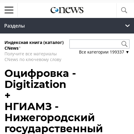
Разделы
Индексная книга (каталог)
CNews
*
Все категории
199337
▼
Получите все материалы
CNews по ключевому слову
Оцифровка -
Digitization
+
НГИАМЗ -
Нижегородский
государственный